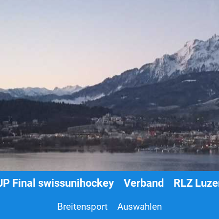
P Final swissunihockey
Verband
RLZ Luze
Breitensport
Auswahlen